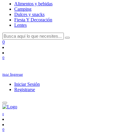
Alimentos y bebidas
Camping
Dulces y snacks
Fiesta Y Decoración
Lentes
0
0
Ingresar
Hola!
Iniciar Sesión
Registrarse
0
0