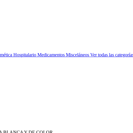
mética
Hospitalario
Medicamentos
Misceláneos
Ver todas las categoría
A BLANCA Y DE COLOR