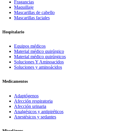
Fragancias
Maquillaje
Mascarillas de cabello
Mascarillas faciales
Hospitalario
Equipos médicos
Material médico quirúrgico
Material médico quirúrgicos
Soluciones Y Aminoacidos
Soluciones y aminoácidos
Medicamentos
Adaptógenos
Afección respiratoria
Afección urinaria
Analgésicos y antipiréticos
Anestésicos y sedantes
Misceláneos