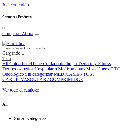
Ir al contenido
Comparar Productos
0
Comparar Ahora
Enviar a:
Seleccionar ubicación
Cargando...
Todo
All
Cuidado del bebé
Cuidado del hogar
Deporte y Fitness
Dermocosmética
Hospitalario
Medicamentos
Misceláneos
OTC
Oncológico
Sin categorizar
MEDICAMENTOS /
CARDIOVASCULAR / COMPRIMIDOS
Ver todo el catálogo
All
Sin subcategorías