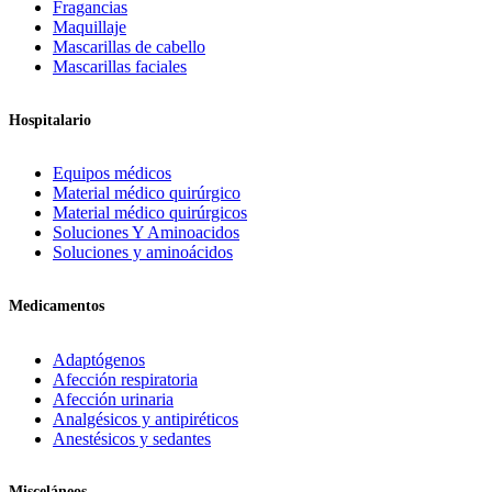
Fragancias
Maquillaje
Mascarillas de cabello
Mascarillas faciales
Hospitalario
Equipos médicos
Material médico quirúrgico
Material médico quirúrgicos
Soluciones Y Aminoacidos
Soluciones y aminoácidos
Medicamentos
Adaptógenos
Afección respiratoria
Afección urinaria
Analgésicos y antipiréticos
Anestésicos y sedantes
Misceláneos