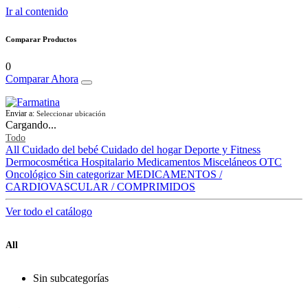
Ir al contenido
Comparar Productos
0
Comparar Ahora
Enviar a:
Seleccionar ubicación
Cargando...
Todo
All
Cuidado del bebé
Cuidado del hogar
Deporte y Fitness
Dermocosmética
Hospitalario
Medicamentos
Misceláneos
OTC
Oncológico
Sin categorizar
MEDICAMENTOS /
CARDIOVASCULAR / COMPRIMIDOS
Ver todo el catálogo
All
Sin subcategorías