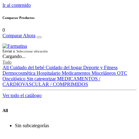
Ir al contenido
Comparar Productos
0
Comparar Ahora
Enviar a:
Seleccionar ubicación
Cargando...
Todo
All
Cuidado del bebé
Cuidado del hogar
Deporte y Fitness
Dermocosmética
Hospitalario
Medicamentos
Misceláneos
OTC
Oncológico
Sin categorizar
MEDICAMENTOS /
CARDIOVASCULAR / COMPRIMIDOS
Ver todo el catálogo
All
Sin subcategorías