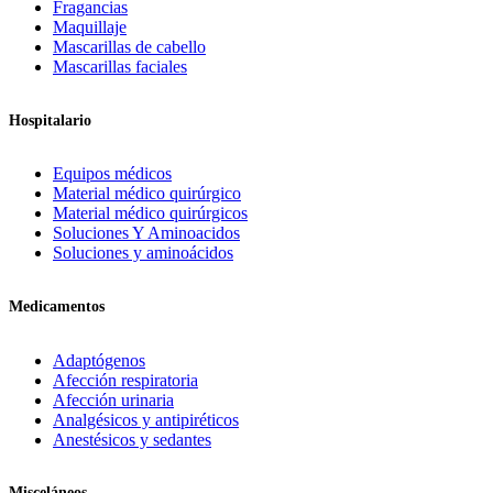
Fragancias
Maquillaje
Mascarillas de cabello
Mascarillas faciales
Hospitalario
Equipos médicos
Material médico quirúrgico
Material médico quirúrgicos
Soluciones Y Aminoacidos
Soluciones y aminoácidos
Medicamentos
Adaptógenos
Afección respiratoria
Afección urinaria
Analgésicos y antipiréticos
Anestésicos y sedantes
Misceláneos