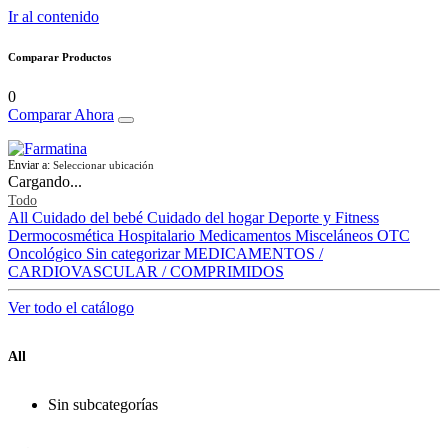
Ir al contenido
Comparar Productos
0
Comparar Ahora
Enviar a:
Seleccionar ubicación
Cargando...
Todo
All
Cuidado del bebé
Cuidado del hogar
Deporte y Fitness
Dermocosmética
Hospitalario
Medicamentos
Misceláneos
OTC
Oncológico
Sin categorizar
MEDICAMENTOS /
CARDIOVASCULAR / COMPRIMIDOS
Ver todo el catálogo
All
Sin subcategorías