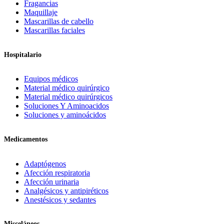
Fragancias
Maquillaje
Mascarillas de cabello
Mascarillas faciales
Hospitalario
Equipos médicos
Material médico quirúrgico
Material médico quirúrgicos
Soluciones Y Aminoacidos
Soluciones y aminoácidos
Medicamentos
Adaptógenos
Afección respiratoria
Afección urinaria
Analgésicos y antipiréticos
Anestésicos y sedantes
Misceláneos