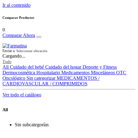
Ir al contenido
Comparar Productos
0
Comparar Ahora
Enviar a:
Seleccionar ubicación
Cargando...
Todo
All
Cuidado del bebé
Cuidado del hogar
Deporte y Fitness
Dermocosmética
Hospitalario
Medicamentos
Misceláneos
OTC
Oncológico
Sin categorizar
MEDICAMENTOS /
CARDIOVASCULAR / COMPRIMIDOS
Ver todo el catálogo
All
Sin subcategorías