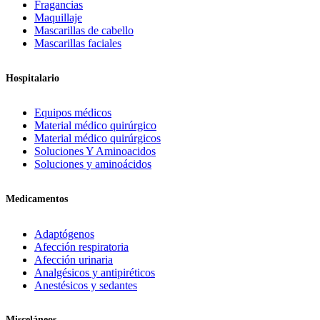
Fragancias
Maquillaje
Mascarillas de cabello
Mascarillas faciales
Hospitalario
Equipos médicos
Material médico quirúrgico
Material médico quirúrgicos
Soluciones Y Aminoacidos
Soluciones y aminoácidos
Medicamentos
Adaptógenos
Afección respiratoria
Afección urinaria
Analgésicos y antipiréticos
Anestésicos y sedantes
Misceláneos