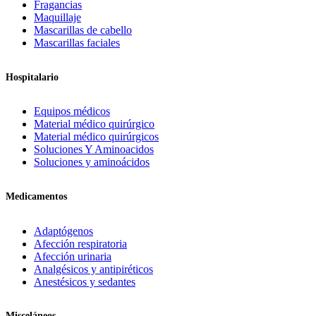
Fragancias
Maquillaje
Mascarillas de cabello
Mascarillas faciales
Hospitalario
Equipos médicos
Material médico quirúrgico
Material médico quirúrgicos
Soluciones Y Aminoacidos
Soluciones y aminoácidos
Medicamentos
Adaptógenos
Afección respiratoria
Afección urinaria
Analgésicos y antipiréticos
Anestésicos y sedantes
Misceláneos