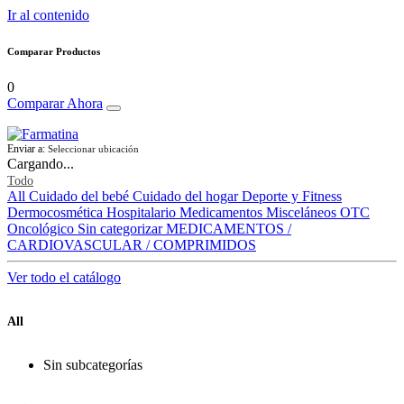
Ir al contenido
Comparar Productos
0
Comparar Ahora
Enviar a:
Seleccionar ubicación
Cargando...
Todo
All
Cuidado del bebé
Cuidado del hogar
Deporte y Fitness
Dermocosmética
Hospitalario
Medicamentos
Misceláneos
OTC
Oncológico
Sin categorizar
MEDICAMENTOS /
CARDIOVASCULAR / COMPRIMIDOS
Ver todo el catálogo
All
Sin subcategorías