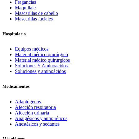
Fragancias
Maquillaje
Mascarillas de cabello
Mascarillas faciales
Hospitalario
Equipos médicos
Material médico quirúrgico
Material médico quirúrgicos
Soluciones Y Aminoacidos
Soluciones y aminoácidos
Medicamentos
Adaptógenos
Afección respiratoria
Afección urinaria
Analgésicos y antipiréticos
Anestésicos y sedantes
Misceláneos