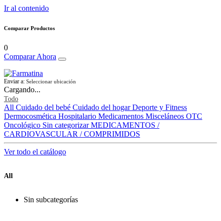
Ir al contenido
Comparar Productos
0
Comparar Ahora
Enviar a:
Seleccionar ubicación
Cargando...
Todo
All
Cuidado del bebé
Cuidado del hogar
Deporte y Fitness
Dermocosmética
Hospitalario
Medicamentos
Misceláneos
OTC
Oncológico
Sin categorizar
MEDICAMENTOS /
CARDIOVASCULAR / COMPRIMIDOS
Ver todo el catálogo
All
Sin subcategorías