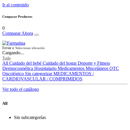
Ir al contenido
Comparar Productos
0
Comparar Ahora
Enviar a:
Seleccionar ubicación
Cargando...
Todo
All
Cuidado del bebé
Cuidado del hogar
Deporte y Fitness
Dermocosmética
Hospitalario
Medicamentos
Misceláneos
OTC
Oncológico
Sin categorizar
MEDICAMENTOS /
CARDIOVASCULAR / COMPRIMIDOS
Ver todo el catálogo
All
Sin subcategorías