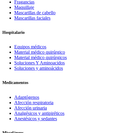
Fragancias
Maquillaje
Mascarillas de cabello
Mascarillas faciales
Hospitalario
Equipos médicos
Material médico quirúrgico
Material médico quirúrgicos
Soluciones Y Aminoacidos
Soluciones y aminoácidos
Medicamentos
Adaptógenos
Afección respiratoria
Afección urinaria
Analgésicos y antipiréticos
Anestésicos y sedantes
Misceláneos