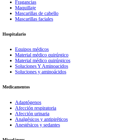
Fragancias
Maquillaje
Mascarillas de cabello
Mascarillas faciales
Hospitalario
Equipos médicos
Material médico quirúrgico
Material médico quirúrgicos
Soluciones Y Aminoacidos
Soluciones y aminoácidos
Medicamentos
Adaptógenos
Afección respiratoria
Afección urinaria
Analgésicos y antipiréticos
Anestésicos y sedantes
Misceláneos