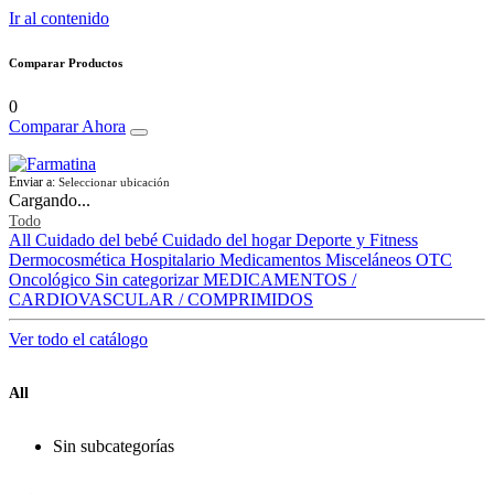
Ir al contenido
Comparar Productos
0
Comparar Ahora
Enviar a:
Seleccionar ubicación
Cargando...
Todo
All
Cuidado del bebé
Cuidado del hogar
Deporte y Fitness
Dermocosmética
Hospitalario
Medicamentos
Misceláneos
OTC
Oncológico
Sin categorizar
MEDICAMENTOS /
CARDIOVASCULAR / COMPRIMIDOS
Ver todo el catálogo
All
Sin subcategorías