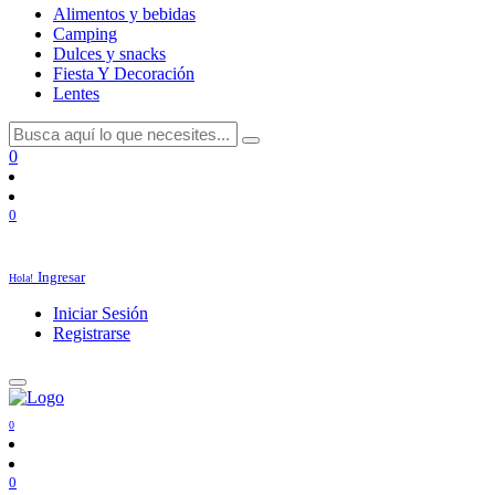
Alimentos y bebidas
Camping
Dulces y snacks
Fiesta Y Decoración
Lentes
0
0
Ingresar
Hola!
Iniciar Sesión
Registrarse
0
0