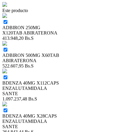
Este producto
ADBIRON 250MG
X120TAB ABIRATERONA
413.948,20
Bs.S
ADBIRON 500MG X60TAB
ABIRATERONA
522.607,95
Bs.S
BDENZA 40MG X112CAPS
ENZALUTAMIDALA
SANTE
1.097.237,48
Bs.S
BDENZA 40MG X28CAPS
ENZALUTAMIDALA
SANTE
264.843,44
Bs.S