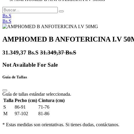
Bs.S
Bs.S
AMPHOMED B ANFOTERICINA I.V 5
31.349,37
Bs.S
31.349,37
Bs.S
Not Available For Sale
Guía de Tallas
Guía de tallas estándar seleccionada.
Talla
Pecho (cm)
Cintura (cm)
S
86-91
71-76
M
97-102
81-86
* Estas medidas son orientativas. Si tienes dudas, contáctanos.