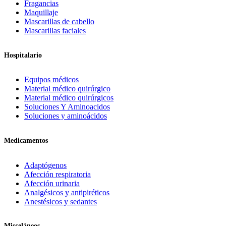
Fragancias
Maquillaje
Mascarillas de cabello
Mascarillas faciales
Hospitalario
Equipos médicos
Material médico quirúrgico
Material médico quirúrgicos
Soluciones Y Aminoacidos
Soluciones y aminoácidos
Medicamentos
Adaptógenos
Afección respiratoria
Afección urinaria
Analgésicos y antipiréticos
Anestésicos y sedantes
Misceláneos