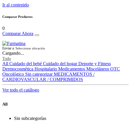
Ir al contenido
Comparar Productos
0
Comparar Ahora
Enviar a:
Seleccionar ubicación
Cargando...
Todo
All
Cuidado del bebé
Cuidado del hogar
Deporte y Fitness
Dermocosmética
Hospitalario
Medicamentos
Misceláneos
OTC
Oncológico
Sin categorizar
MEDICAMENTOS /
CARDIOVASCULAR / COMPRIMIDOS
Ver todo el catálogo
All
Sin subcategorías