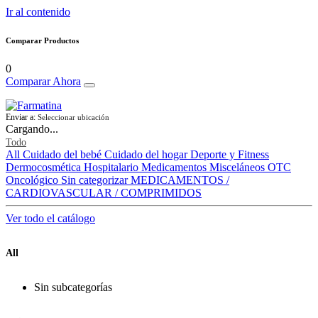
Ir al contenido
Comparar Productos
0
Comparar Ahora
Enviar a:
Seleccionar ubicación
Cargando...
Todo
All
Cuidado del bebé
Cuidado del hogar
Deporte y Fitness
Dermocosmética
Hospitalario
Medicamentos
Misceláneos
OTC
Oncológico
Sin categorizar
MEDICAMENTOS /
CARDIOVASCULAR / COMPRIMIDOS
Ver todo el catálogo
All
Sin subcategorías