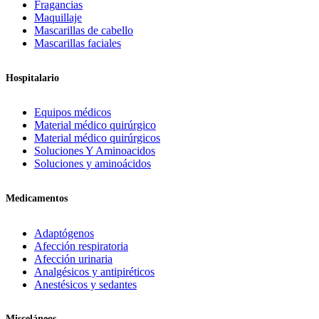
Fragancias
Maquillaje
Mascarillas de cabello
Mascarillas faciales
Hospitalario
Equipos médicos
Material médico quirúrgico
Material médico quirúrgicos
Soluciones Y Aminoacidos
Soluciones y aminoácidos
Medicamentos
Adaptógenos
Afección respiratoria
Afección urinaria
Analgésicos y antipiréticos
Anestésicos y sedantes
Misceláneos