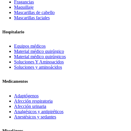
Fragancias
Maquillaje
Mascarillas de cabello
Mascarillas faciales
Hospitalario
Equipos médicos
Material médico quirúrgico
Material médico quirúrgicos
Soluciones Y Aminoacidos
Soluciones y aminoácidos
Medicamentos
Adaptógenos
Afección respiratoria
Afección urinaria
Analgésicos y antipiréticos
Anestésicos y sedantes
Misceláneos