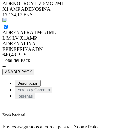
ADENOTROY I.V 6MG 2ML
X1 AMP ADENOSINA
15.134,17
Bs.S
ADRENAPRA 1MG/1ML
I..M-I.V X1AMP
ADRENALINA
EPINEFRINAADN
640,48
Bs.S
Total del Pack
--
AÑADIR PACK
Descripción
Envíos y Garantía
Reseñas
Envío Nacional
Envíos asegurados a todo el país vía Zoom/Tealca.