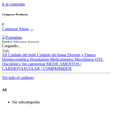
Ir al contenido
Comparar Productos
0
Comparar Ahora
Enviar a:
Seleccionar ubicación
Cargando...
Todo
All
Cuidado del bebé
Cuidado del hogar
Deporte y Fitness
Dermocosmética
Hospitalario
Medicamentos
Misceláneos
OTC
Oncológico
Sin categorizar
MEDICAMENTOS /
CARDIOVASCULAR / COMPRIMIDOS
Ver todo el catálogo
All
Sin subcategorías