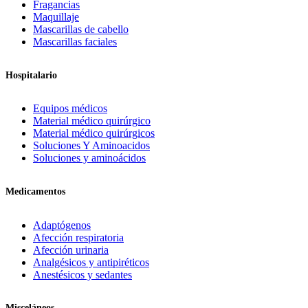
Fragancias
Maquillaje
Mascarillas de cabello
Mascarillas faciales
Hospitalario
Equipos médicos
Material médico quirúrgico
Material médico quirúrgicos
Soluciones Y Aminoacidos
Soluciones y aminoácidos
Medicamentos
Adaptógenos
Afección respiratoria
Afección urinaria
Analgésicos y antipiréticos
Anestésicos y sedantes
Misceláneos