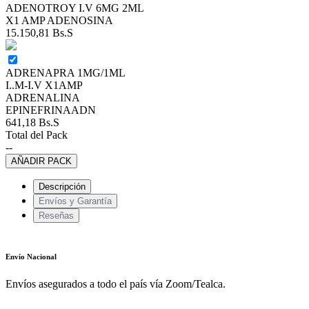
ADENOTROY I.V 6MG 2ML
X1 AMP ADENOSINA
15.150,81
Bs.S
ADRENAPRA 1MG/1ML
I..M-I.V X1AMP
ADRENALINA
EPINEFRINAADN
641,18
Bs.S
Total del Pack
--
AÑADIR PACK
Descripción
Envíos y Garantía
Reseñas
Envío Nacional
Envíos asegurados a todo el país vía Zoom/Tealca.