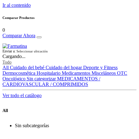
Ir al contenido
Comparar Productos
0
Comparar Ahora
Enviar a:
Seleccionar ubicación
Cargando...
Todo
All
Cuidado del bebé
Cuidado del hogar
Deporte y Fitness
Dermocosmética
Hospitalario
Medicamentos
Misceláneos
OTC
Oncológico
Sin categorizar
MEDICAMENTOS /
CARDIOVASCULAR / COMPRIMIDOS
Ver todo el catálogo
All
Sin subcategorías