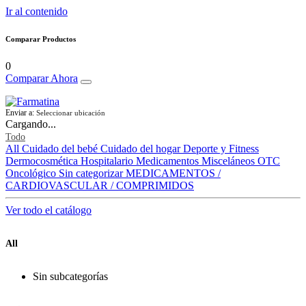
Ir al contenido
Comparar Productos
0
Comparar Ahora
Enviar a:
Seleccionar ubicación
Cargando...
Todo
All
Cuidado del bebé
Cuidado del hogar
Deporte y Fitness
Dermocosmética
Hospitalario
Medicamentos
Misceláneos
OTC
Oncológico
Sin categorizar
MEDICAMENTOS /
CARDIOVASCULAR / COMPRIMIDOS
Ver todo el catálogo
All
Sin subcategorías