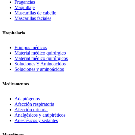
Fragancias
Maquillaje
Mascarillas de cabello
Mascarillas faciales
Hospitalario
Equipos médicos
Material médico quirúrgico
Material médico quirúrgicos
Soluciones Y Aminoacidos
Soluciones y aminoácidos
Medicamentos
Adaptógenos
Afección respiratoria
Afección urinaria
Analgésicos y antipiréticos
Anestésicos y sedantes
Misceláneos