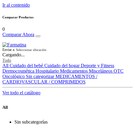
Ir al contenido
Comparar Productos
0
Comparar Ahora
Enviar a:
Seleccionar ubicación
Cargando...
Todo
All
Cuidado del bebé
Cuidado del hogar
Deporte y Fitness
Dermocosmética
Hospitalario
Medicamentos
Misceláneos
OTC
Oncológico
Sin categorizar
MEDICAMENTOS /
CARDIOVASCULAR / COMPRIMIDOS
Ver todo el catálogo
All
Sin subcategorías