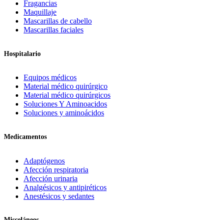
Fragancias
Maquillaje
Mascarillas de cabello
Mascarillas faciales
Hospitalario
Equipos médicos
Material médico quirúrgico
Material médico quirúrgicos
Soluciones Y Aminoacidos
Soluciones y aminoácidos
Medicamentos
Adaptógenos
Afección respiratoria
Afección urinaria
Analgésicos y antipiréticos
Anestésicos y sedantes
Misceláneos