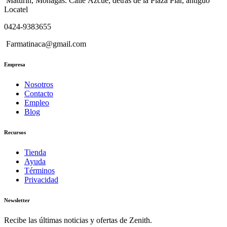
Maturín, Monagas. Calle Azcúe, detrás de la Plaza Piar, antiguo
Locatel
0424-9383655
Farmatinaca@gmail.com
Empresa
Nosotros
Contacto
Empleo
Blog
Recursos
Tienda
Ayuda
Términos
Privacidad
Newsletter
Recibe las últimas noticias y ofertas de Zenith.