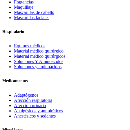
Fragancias
Maquillaje
Mascarillas de cabello
Mascarillas faciales
Hospitalario
Equipos médicos
Material médico quirúrgico
Material médico quirúrgicos
Soluciones Y Aminoacidos
Soluciones y aminoácidos
Medicamentos
Adaptógenos
Afección respiratoria
Afección urinaria
Analgésicos y antipiréticos
Anestésicos y sedantes
Misceláneos