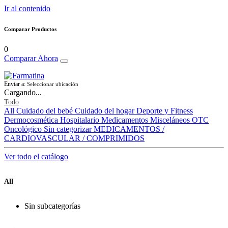
Ir al contenido
Comparar Productos
0
Comparar Ahora
Enviar a:
Seleccionar ubicación
Cargando...
Todo
All
Cuidado del bebé
Cuidado del hogar
Deporte y Fitness
Dermocosmética
Hospitalario
Medicamentos
Misceláneos
OTC
Oncológico
Sin categorizar
MEDICAMENTOS /
CARDIOVASCULAR / COMPRIMIDOS
Ver todo el catálogo
All
Sin subcategorías