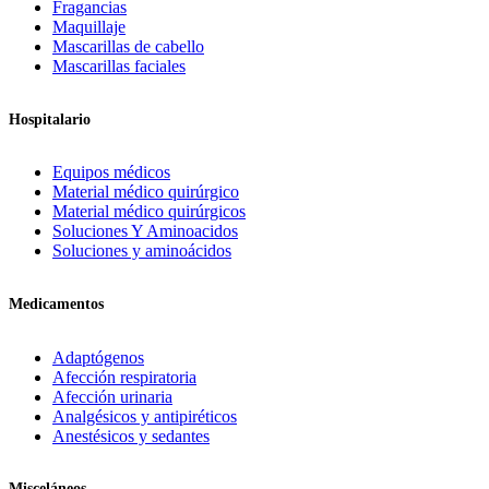
Fragancias
Maquillaje
Mascarillas de cabello
Mascarillas faciales
Hospitalario
Equipos médicos
Material médico quirúrgico
Material médico quirúrgicos
Soluciones Y Aminoacidos
Soluciones y aminoácidos
Medicamentos
Adaptógenos
Afección respiratoria
Afección urinaria
Analgésicos y antipiréticos
Anestésicos y sedantes
Misceláneos