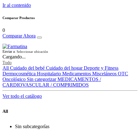
Ir al contenido
Comparar Productos
0
Comparar Ahora
Enviar a:
Seleccionar ubicación
Cargando...
Todo
All
Cuidado del bebé
Cuidado del hogar
Deporte y Fitness
Dermocosmética
Hospitalario
Medicamentos
Misceláneos
OTC
Oncológico
Sin categorizar
MEDICAMENTOS /
CARDIOVASCULAR / COMPRIMIDOS
Ver todo el catálogo
All
Sin subcategorías