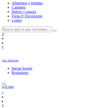
Alimentos y bebidas
Camping
Dulces y snacks
Fiesta Y Decoración
Lentes
0
0
Ingresar
Hola!
Iniciar Sesión
Registrarse
0
0