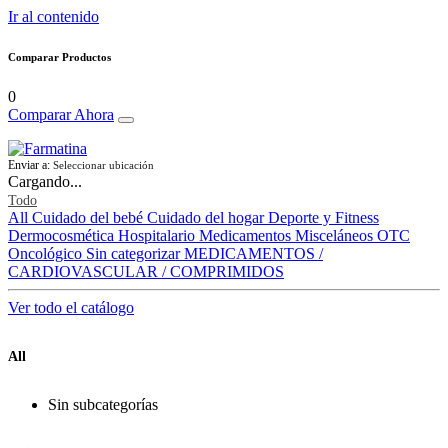
Ir al contenido
Comparar Productos
0
Comparar Ahora
Enviar a:
Seleccionar ubicación
Cargando...
Todo
All
Cuidado del bebé
Cuidado del hogar
Deporte y Fitness
Dermocosmética
Hospitalario
Medicamentos
Misceláneos
OTC
Oncológico
Sin categorizar
MEDICAMENTOS /
CARDIOVASCULAR / COMPRIMIDOS
Ver todo el catálogo
All
Sin subcategorías