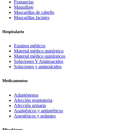
Fragancias
Maquillaje
Mascarillas de cabello
Mascarillas faciales
Hospitalario
Equipos médicos
Material médico quirúrgico
Material médico quirúrgicos
Soluciones Y Aminoacidos
Soluciones y aminoácidos
Medicamentos
Adaptógenos
Afección respiratoria
Afección urinaria
Analgésicos y antipiréticos
Anestésicos y sedantes
Misceláneos