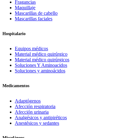
Fragancias
Maquillaje
Mascarillas de cabello
Mascarillas faciales
Hospitalario
Equipos médicos
Material médico quirúrgico
Material médico quirúrgicos
Soluciones Y Aminoacidos
Soluciones y aminoácidos
Medicamentos
Adaptógenos
Afección respiratoria
Afección urinaria
Analgésicos y antipiréticos
Anestésicos y sedantes
Misceláneos