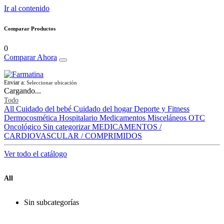
Ir al contenido
Comparar Productos
0
Comparar Ahora
Enviar a:
Seleccionar ubicación
Cargando...
Todo
All
Cuidado del bebé
Cuidado del hogar
Deporte y Fitness
Dermocosmética
Hospitalario
Medicamentos
Misceláneos
OTC
Oncológico
Sin categorizar
MEDICAMENTOS /
CARDIOVASCULAR / COMPRIMIDOS
Ver todo el catálogo
All
Sin subcategorías