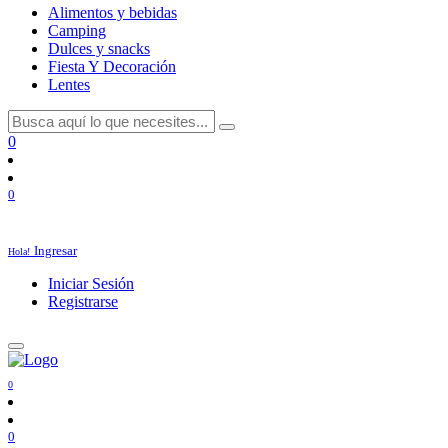
Alimentos y bebidas
Camping
Dulces y snacks
Fiesta Y Decoración
Lentes
0
0
Ingresar
Hola!
Iniciar Sesión
Registrarse
0
0