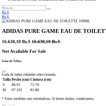
Bs.S
Bs.S
ADIDAS PURE GAME EAU DE TOILET
16.630,10
Bs.S
16.630,10
Bs.S
Not Available For Sale
Guía de Tallas
Guía de tallas estándar seleccionada.
Talla
Pecho (cm)
Cintura (cm)
S
86-91
71-76
M
97-102
81-86
* Estas medidas son orientativas. Si tienes dudas, contáctanos.