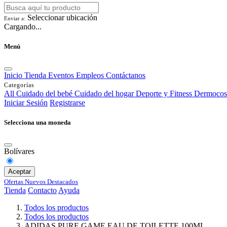
Seleccionar ubicación
Enviar a:
Cargando...
Menú
Inicio
Tienda
Eventos
Empleos
Contáctanos
Categorías
All
Cuidado del bebé
Cuidado del hogar
Deporte y Fitness
Dermocos
Iniciar Sesión
Registrarse
Selecciona una moneda
Bolívares
Aceptar
Ofertas
Nuevos
Destacados
Tienda
Contacto
Ayuda
Todos los productos
Todos los productos
ADIDAS PURE GAME EAU DE TOILETTE 100ML