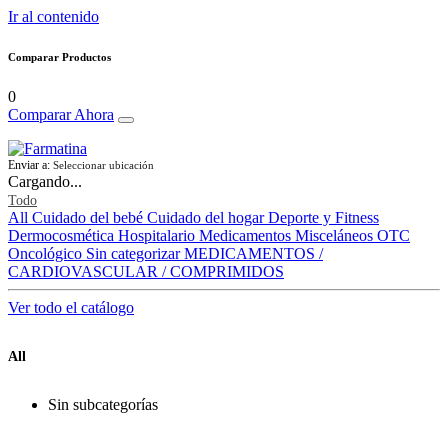
Ir al contenido
Comparar Productos
0
Comparar Ahora
Enviar a:
Seleccionar ubicación
Cargando...
Todo
All
Cuidado del bebé
Cuidado del hogar
Deporte y Fitness
Dermocosmética
Hospitalario
Medicamentos
Misceláneos
OTC
Oncológico
Sin categorizar
MEDICAMENTOS /
CARDIOVASCULAR / COMPRIMIDOS
Ver todo el catálogo
All
Sin subcategorías