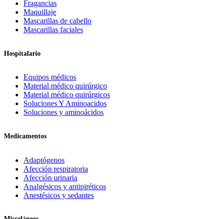
Fragancias
Maquillaje
Mascarillas de cabello
Mascarillas faciales
Hospitalario
Equipos médicos
Material médico quirúrgico
Material médico quirúrgicos
Soluciones Y Aminoacidos
Soluciones y aminoácidos
Medicamentos
Adaptógenos
Afección respiratoria
Afección urinaria
Analgésicos y antipiréticos
Anestésicos y sedantes
Misceláneos