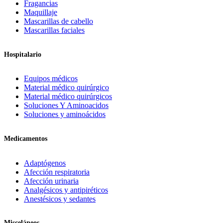
Fragancias
Maquillaje
Mascarillas de cabello
Mascarillas faciales
Hospitalario
Equipos médicos
Material médico quirúrgico
Material médico quirúrgicos
Soluciones Y Aminoacidos
Soluciones y aminoácidos
Medicamentos
Adaptógenos
Afección respiratoria
Afección urinaria
Analgésicos y antipiréticos
Anestésicos y sedantes
Misceláneos